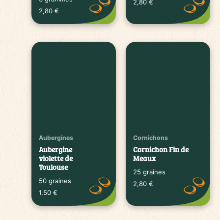
2,80
€
2,80
€
Aubergines
Cornichons
Aubergine
Cornichon Fin de
violette de
Meaux
Toulouse
25 graines
50 graines
2,80
€
1,50
€