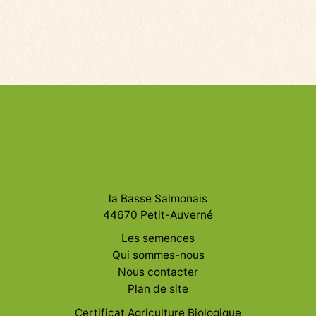
la Basse Salmonais
44670 Petit-Auverné
Les semences
Qui sommes-nous
Nous contacter
Plan de site
Certificat Agriculture Biologique