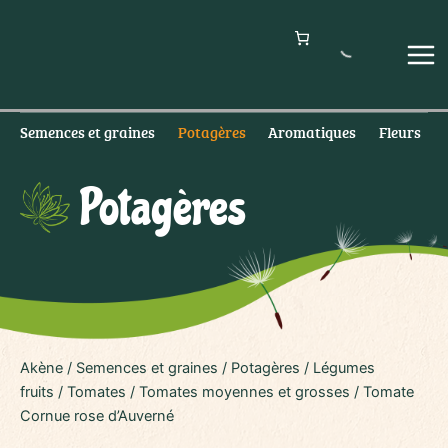
Aller
au
contenu
Mai
Men
Semences et graines
Potagères
Aromatiques
Fleurs
Potagères
Akène
/
Semences et graines
/
Potagères
/
Légumes
fruits
/
Tomates
/
Tomates moyennes et grosses
/ Tomate
Cornue rose d’Auverné