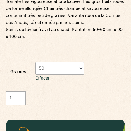
Tomate très vigoureuse et productive. Très gros fruits roses
de forme allongée. Chair très charnue et savoureuse,
contenant très peu de graines. Variante rose de la Cornue
des Andes, sélectionnée par nos soins.
Semis de février à avril au chaud. Plantation 50-60 cm x 90
x 100 cm.
Graines
Effacer
quantité
de
Tomate
Cornue
rose
d'Auverné