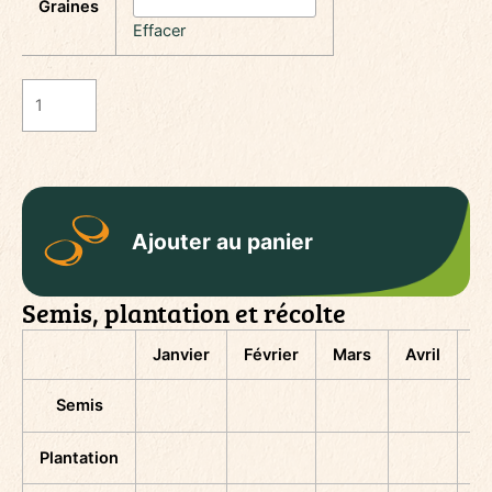
Graines
Effacer
quantité
de
Tomate
cerise
Blush
Ajouter au panier
Semis, plantation et récolte
Janvier
Février
Mars
Avril
M
Semis
Plantation