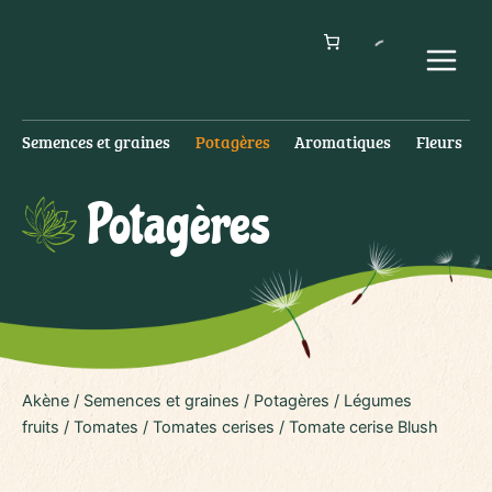
Aller
au
contenu
Main
Menu
Semences et graines
Potagères
Aromatiques
Fleurs
Potagères
Akène
/
Semences et graines
/
Potagères
/
Légumes
fruits
/
Tomates
/
Tomates cerises
/ Tomate cerise Blush