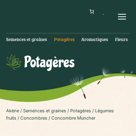
Aller
au
contenu
Main
Menu
Semences et graines
Potagères
Aromatiques
Fleurs
Potagères
Akène
/
Semences et graines
/
Potagères
/
Légumes
fruits
/
Concombres
/ Concombre Muncher