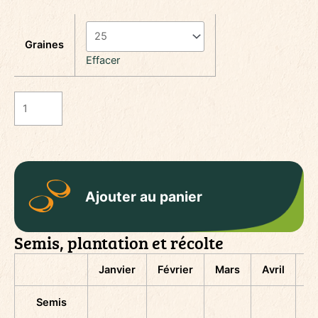
Graines
Effacer
quantité
de
Concombre
Muncher
Ajouter au panier
Semis, plantation et récolte
Janvier
Février
Mars
Avril
M
Semis